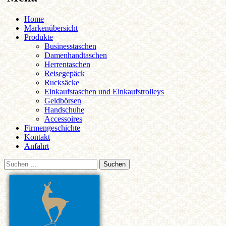
Zum
Home
Inhalt
Markenübersicht
springen
Produkte
Businesstaschen
Damenhandtaschen
Herrentaschen
Reisegepäck
Rucksäcke
Einkaufstaschen und Einkaufstrolleys
Geldbörsen
Handschuhe
Accessoires
Firmengeschichte
Kontakt
Anfahrt
Suchen
nach: