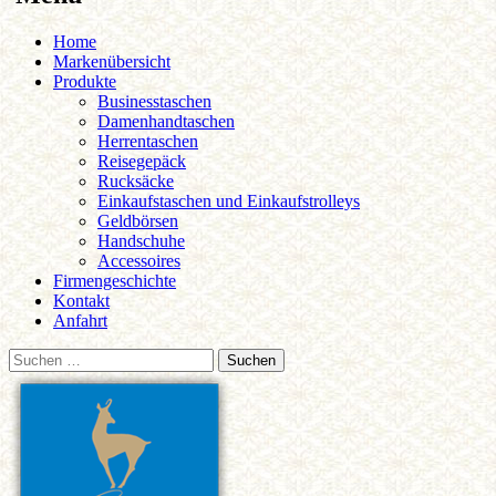
Zum
Home
Inhalt
Markenübersicht
springen
Produkte
Businesstaschen
Damenhandtaschen
Herrentaschen
Reisegepäck
Rucksäcke
Einkaufstaschen und Einkaufstrolleys
Geldbörsen
Handschuhe
Accessoires
Firmengeschichte
Kontakt
Anfahrt
Suchen
nach: